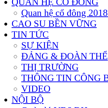
QUAN HỆ CỔ ĐÔNG
Quan hệ cổ đông 201
CAO SU BỀN VỮNG
TIN TỨC
SỰ KIỆN
ĐẢNG & ĐOÀN THỂ
THỊ TRƯỜNG
THÔNG TIN CÔNG 
VIDEO
NỘI BỘ