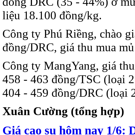
đông DRC (35 - 44%) ở mứ
liệu 18.100 đồng/kg.
Công ty Phú Riềng, chào g
đồng/DRC, giá thu mua mủ
Công ty MangYang, giá th
458 - 463 đồng/TSC (loại 2
404 - 459 đồng/DRC (loại 2 -
Xuân Cường (tổng hợp)
Giá cao su hôm nay 1/6: D