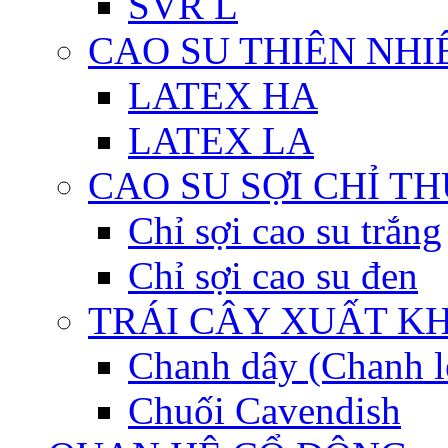
SVR L
CAO SU THIÊN NHI
LATEX HA
LATEX LA
CAO SU SỢI CHỈ T
Chỉ sợi cao su trắng
Chỉ sợi cao su đen
TRÁI CÂY XUẤT K
Chanh dây (Chanh l
Chuối Cavendish