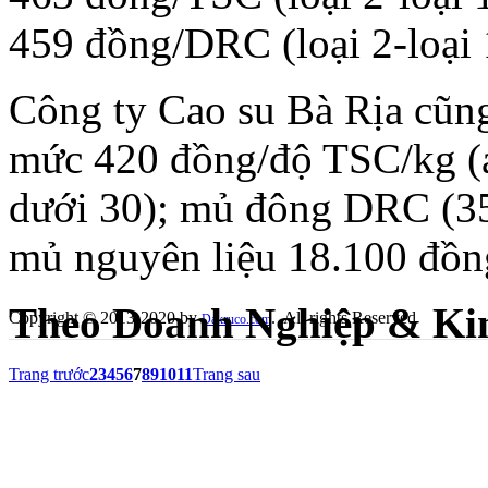
459 đồng/DRC (loại 2-loại 
Công ty Cao su Bà Rịa cũn
mức 420 đồng/độ TSC/kg (
dưới 30); mủ đông DRC (35
mủ nguyên liệu 18.100 đồn
Theo
Doanh Nghiệp & Ki
Copyright © 2013-2020 by
. All rights Reserved
Dakruco.com
Trang trước
2
3
4
5
6
7
8
9
10
11
Trang sau