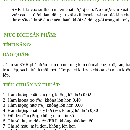
SVR L là cao su thiên nhiên chất lượng cao. Nó được sản xuất
vực cao su được làm đông tụ với axit formic, và sau đó làm 
được sấy chín sẽ được nén thành khối và đóng gói trong túi po
MỤC ĐÍCH SẢN PHẨM:
TÍNH NĂNG:
BẢO QUẢN:
-
Cao su SVR phải được bảo quản trong kho có mái che, khô, ráo, tr
trực tiếp, sạch, tránh mối mọt. Các pallet khi xếp chồng lên nhau kh
lớp.
TIÊU CHUẨN KỸ THUẬT:
1. Hàm lượng chất bẩn (%), không lớn hơn 0,02
2. Hàm lượng tro (%), không lớn hơn 0,40
3. Hàm lượng nitơ (%), không lớn hơn 0,60
4. Hàm lượng chất bay hơi (%), không lớn hơn 0,80
5. Độ dẻo đầu (Po), không nhỏ hơn 35
6. Chỉ số duy trì độ dẻo (PRI), không nhỏ hơn 60
7. Chỉ số màu, mẫu đơn, không lớn hơn