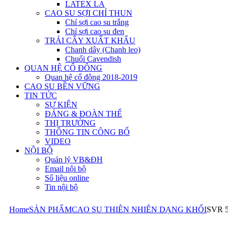
LATEX LA
CAO SU SỢI CHỈ THUN
Chỉ sợi cao su trắng
Chỉ sợi cao su đen
TRÁI CÂY XUẤT KHẨU
Chanh dây (Chanh leo)
Chuối Cavendish
QUAN HỆ CỔ ĐÔNG
Quan hệ cổ đông 2018-2019
CAO SU BỀN VỮNG
TIN TỨC
SỰ KIỆN
ĐẢNG & ĐOÀN THỂ
THỊ TRƯỜNG
THÔNG TIN CÔNG BỐ
VIDEO
NỘI BỘ
Quản lý VB&ĐH
Email nội bộ
Số liệu online
Tin nội bộ
Home
SẢN PHẨM
CAO SU THIÊN NHIÊN DẠNG KHỐI
SVR 