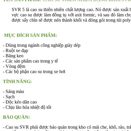
SVR 5 là cao su thiên nhiên chất lượng cao. Nó được sản xuất 
vực cao su được làm đông tụ với axit formic, và sau đó làm 
được sấy chín sẽ được nén thành khối và đóng gói trong túi po
MỤC ĐÍCH SẢN PHẨM:
- Dùng trong ngành công nghiệp giày dép
- Ruột xe đạp
- Băng keo
- Các sản phẩm cao trong y tế
- Vòng đệm
- Các bộ phận cao su trong xe hơi
TÍNH NĂNG:
- Sáng màu
- Sạch
- Độc kéo dãn cao
- Chịu lão hóa nhiệt độ tốt
BẢO QUẢN:
-
Cao su SVR phải được bảo quản trong kho có mái che, khô, ráo, tr