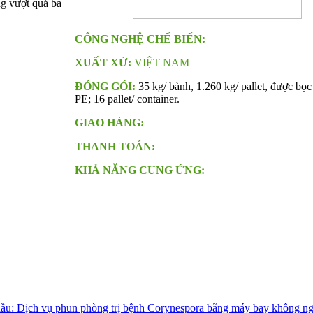
ng vượt quá ba
CÔNG NGHỆ CHẾ BIẾN:
XUẤT XỨ:
VIỆT NAM
ĐÓNG GÓI:
35 kg/ bành, 1.260 kg/ pallet, được bọc 
PE; 16 pallet/ container.
GIAO HÀNG:
THANH TOÁN:
KHẢ NĂNG CUNG ỨNG:
thầu: Dịch vụ phun phòng trị bệnh Corynespora bằng máy bay không ng