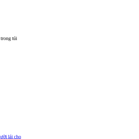
trong túi
ười lái cho