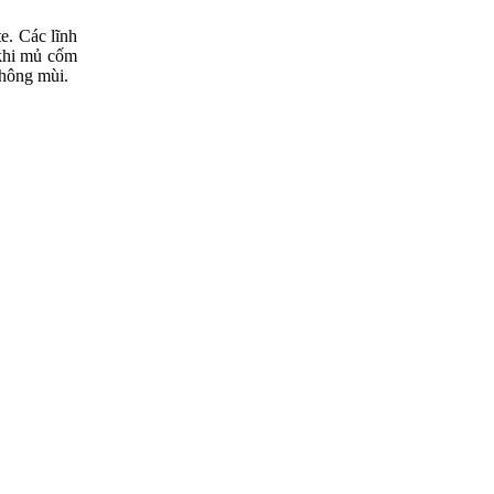
e. Các lĩnh
 khi mủ cốm
không mùi.