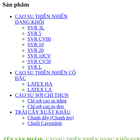
Sản phẩm
CAO SU THIÊN NHIÊN
DẠNG KHỐI
SVR 3L
SVR 5
SVR CV60
SVR 10
SVR 20
SVR 10CV
SVR CV50
SVR L
CAO SU THIÊN NHIÊN CÔ
ĐẶC
LATEX HA
LATEX LA
CAO SU SỢI CHỈ THUN
Chỉ sợi cao su trắng
Chỉ sợi cao su đen
TRÁI CÂY XUẤT KHẨU
Chanh dây (Chanh leo)
Chuối Cavendish
TÊN SẢN PHẨM:
CAO SU THIÊN NHIÊN DẠNG KHỐI SVR