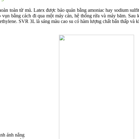
hoàn toàn từ mủ. Latex được bảo quản bằng amoniac hay sodium sulfit
cho vụn bằng cách đi qua một máy cán, hệ thống rửa và máy băm. Sau
lyethylene. SVR 3L là sáng màu cao su có hàm lượng chất bẩn thấp và 
ánh ánh nắng