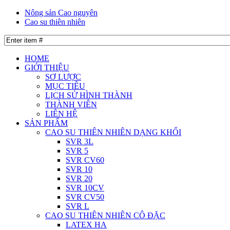
Nông sản Cao nguyên
Cao su thiên nhiên
HOME
GIỚI THIỆU
SƠ LƯỢC
MỤC TIÊU
LỊCH SỬ HÌNH THÀNH
THÀNH VIÊN
LIÊN HỆ
SẢN PHẨM
CAO SU THIÊN NHIÊN DẠNG KHỐI
SVR 3L
SVR 5
SVR CV60
SVR 10
SVR 20
SVR 10CV
SVR CV50
SVR L
CAO SU THIÊN NHIÊN CÔ ĐẶC
LATEX HA