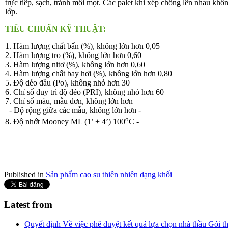
trực tiếp, sạch, tránh mối mọt. Các palet khi xếp chồng lên nhau khô
lớp.
TIÊU CHUẨN KỸ THUẬT:
1. Hàm lượng chất bẩn (%), không lớn hơn 0,05
2. Hàm lượng tro (%), không lớn hơn 0,60
3. Hàm lượng nitơ (%), không lớn hơn 0,60
4. Hàm lượng chất bay hơi (%), không lớn hơn 0,80
5. Độ dẻo đầu (Po), không nhỏ hơn 30
6. Chỉ số duy trì độ dẻo (PRI), không nhỏ hơn 60
7. Chỉ số màu, mẫu đơn, không lớn hơn
- Độ rộng giữa các mẫu, không lớn hơn -
o
8. Độ nhớt Mooney ML (1’ + 4’) 100
C -
Published in
Sản phẩm cao su thiên nhiên dạng khối
Latest from
Quyết định Về việc phê duyệt kết quả lựa chọn nhà thầu Gói 