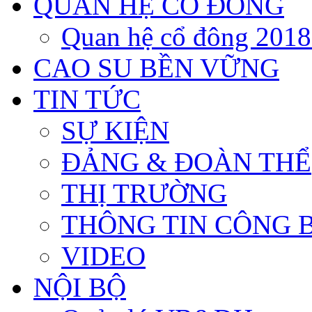
QUAN HỆ CỔ ĐÔNG
Quan hệ cổ đông 201
CAO SU BỀN VỮNG
TIN TỨC
SỰ KIỆN
ĐẢNG & ĐOÀN THỂ
THỊ TRƯỜNG
THÔNG TIN CÔNG 
VIDEO
NỘI BỘ