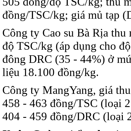
505 đồng/độ TSC/kg; thu mu
đồng/TSC/kg; giá mủ tạp 
Công ty Cao su Bà Rịa thu
độ TSC/kg (áp dụng cho độ
đông DRC (35 - 44%) ở mứ
liệu 18.100 đồng/kg.
Công ty MangYang, giá th
458 - 463 đồng/TSC (loại 2
404 - 459 đồng/DRC (loại 2 -