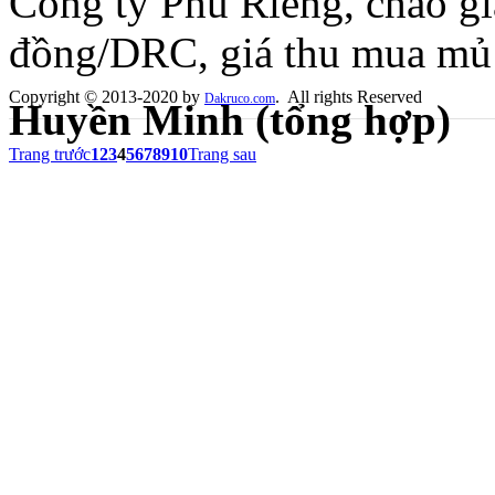
Công ty Phú Riềng, chào g
đồng/DRC, giá thu mua mủ
Copyright © 2013-2020 by
. All rights Reserved
Dakruco.com
Huyền Minh (tổng hợp)
Trang trước
1
2
3
4
5
6
7
8
9
10
Trang sau