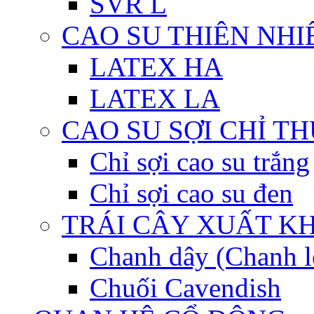
SVR L
CAO SU THIÊN NHI
LATEX HA
LATEX LA
CAO SU SỢI CHỈ T
Chỉ sợi cao su trắng
Chỉ sợi cao su đen
TRÁI CÂY XUẤT K
Chanh dây (Chanh l
Chuối Cavendish