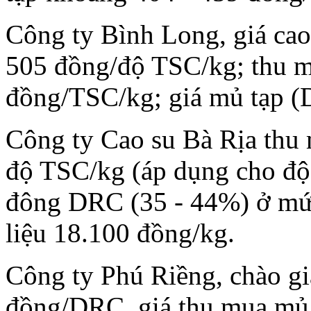
Công ty Bình Long, giá ca
505 đồng/độ TSC/kg; thu mu
đồng/TSC/kg; giá mủ tạp 
Công ty Cao su Bà Rịa thu
độ TSC/kg (áp dụng cho độ
đông DRC (35 - 44%) ở mứ
liệu 18.100 đồng/kg.
Công ty Phú Riềng, chào g
đồng/DRC, giá thu mua mủ