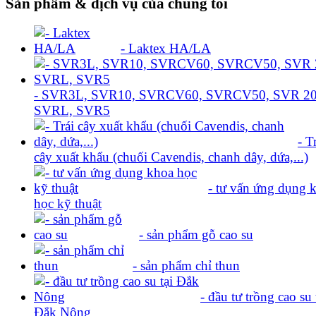
Sản phẩm & dịch vụ của chúng tôi
- Laktex HA/LA
- SVR3L, SVR10, SVRCV60, SVRCV50, SVR 20
SVRL, SVR5
- T
cây xuất khẩu (chuối Cavendis, chanh dây, dứa,...)
- tư vấn ứng dụng 
học kỹ thuật
- sản phẩm gỗ cao su
- sản phẩm chỉ thun
- đầu tư trồng cao su t
Đắk Nông