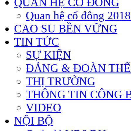
QUAN HỆ CỔ ĐÔNG
Quan hệ cổ đông 201
CAO SU BỀN VỮNG
TIN TỨC
SỰ KIỆN
ĐẢNG & ĐOÀN THỂ
THỊ TRƯỜNG
THÔNG TIN CÔNG 
VIDEO
NỘI BỘ