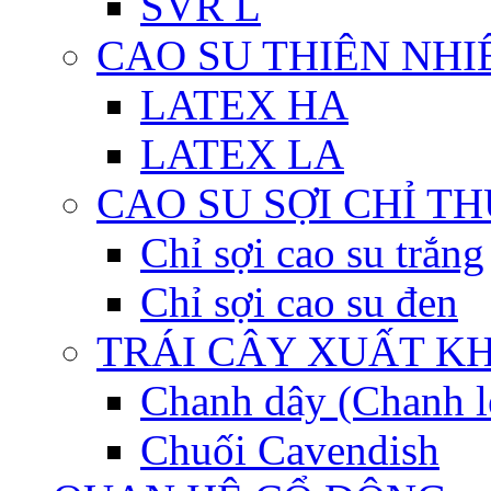
SVR L
CAO SU THIÊN NHI
LATEX HA
LATEX LA
CAO SU SỢI CHỈ T
Chỉ sợi cao su trắng
Chỉ sợi cao su đen
TRÁI CÂY XUẤT K
Chanh dây (Chanh l
Chuối Cavendish