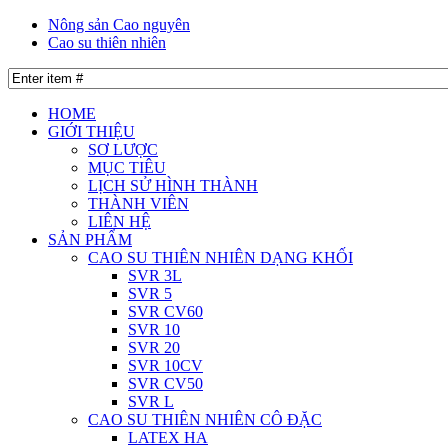
Nông sản Cao nguyên
Cao su thiên nhiên
HOME
GIỚI THIỆU
SƠ LƯỢC
MỤC TIÊU
LỊCH SỬ HÌNH THÀNH
THÀNH VIÊN
LIÊN HỆ
SẢN PHẨM
CAO SU THIÊN NHIÊN DẠNG KHỐI
SVR 3L
SVR 5
SVR CV60
SVR 10
SVR 20
SVR 10CV
SVR CV50
SVR L
CAO SU THIÊN NHIÊN CÔ ĐẶC
LATEX HA