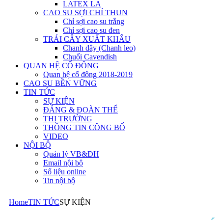
LATEX LA
CAO SU SỢI CHỈ THUN
Chỉ sợi cao su trắng
Chỉ sợi cao su đen
TRÁI CÂY XUẤT KHẨU
Chanh dây (Chanh leo)
Chuối Cavendish
QUAN HỆ CỔ ĐÔNG
Quan hệ cổ đông 2018-2019
CAO SU BỀN VỮNG
TIN TỨC
SỰ KIỆN
ĐẢNG & ĐOÀN THỂ
THỊ TRƯỜNG
THÔNG TIN CÔNG BỐ
VIDEO
NỘI BỘ
Quản lý VB&ĐH
Email nội bộ
Số liệu online
Tin nội bộ
Home
TIN TỨC
SỰ KIỆN