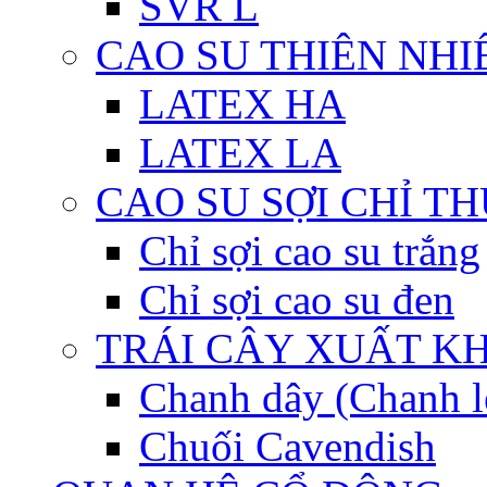
SVR L
CAO SU THIÊN NHI
LATEX HA
LATEX LA
CAO SU SỢI CHỈ T
Chỉ sợi cao su trắng
Chỉ sợi cao su đen
TRÁI CÂY XUẤT K
Chanh dây (Chanh l
Chuối Cavendish