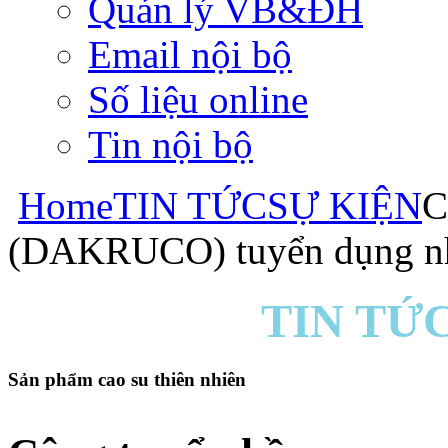
Quản lý VB&ĐH
Email nội bộ
Số liệu online
Tin nội bộ
Home
TIN TỨC
SỰ KIỆN
C
(DAKRUCO) tuyển dụng nhâ
TIN TỨC
Sản phẩm cao su thiên nhiên