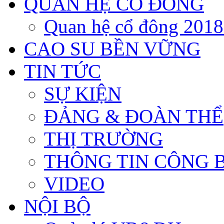
QUAN HỆ CỔ ĐÔNG
Quan hệ cổ đông 201
CAO SU BỀN VỮNG
TIN TỨC
SỰ KIỆN
ĐẢNG & ĐOÀN THỂ
THỊ TRƯỜNG
THÔNG TIN CÔNG 
VIDEO
NỘI BỘ